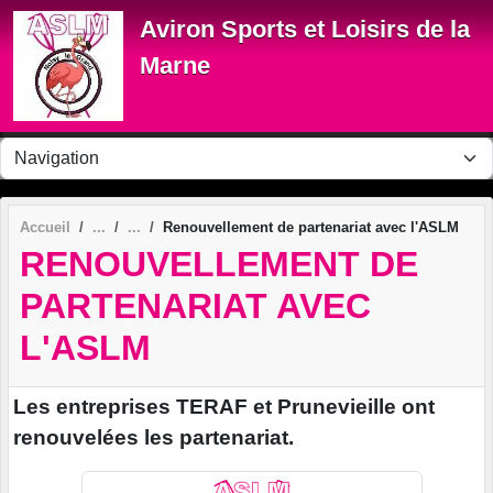
Panneau de gestion des cookies
Aviron Sports et Loisirs de la
Marne
Accueil
Renouvellement de partenariat avec l'ASLM
RENOUVELLEMENT DE
PARTENARIAT AVEC
L'ASLM
Les entreprises TERAF et Prunevieille ont
renouvelées les partenariat.