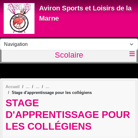
Panneau de gestion des cookies
Aviron Sports et Loisirs de la
Marne
Scolaire
Accueil
Stage d'apprentissage pour les collégiens
STAGE
D'APPRENTISSAGE POUR
LES COLLÉGIENS