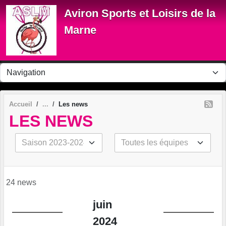
Panneau de gestion des cookies
Aviron Sports et Loisirs de la
Marne
Accueil
Les news
LES NEWS
24 news
juin
2024