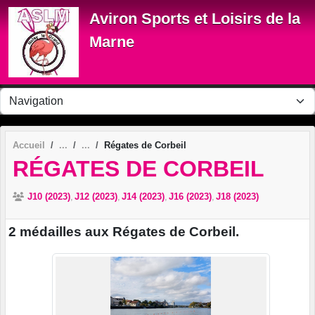
Panneau de gestion des cookies
Aviron Sports et Loisirs de la
Marne
Accueil
Régates de Corbeil
RÉGATES DE CORBEIL
J10 (2023)
J12 (2023)
J14 (2023)
J16 (2023)
J18 (2023)
2 médailles aux Régates de Corbeil.