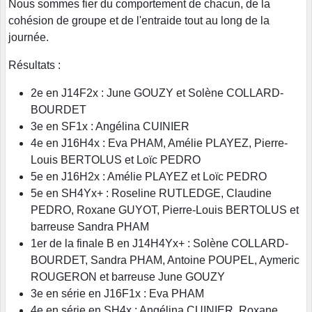
Nous sommes fier du comportement de chacun, de la
cohésion de groupe et de l'entraide tout au long de la
journée.
Résultats :
2e en J14F2x : June GOUZY et Solène COLLARD-
BOURDET
3e en SF1x : Angélina CUINIER
4e en J16H4x : Eva PHAM, Amélie PLAYEZ, Pierre-
Louis BERTOLUS et Loïc PEDRO
5e en J16H2x : Amélie PLAYEZ et Loïc PEDRO
5e en SH4Yx+ : Roseline RUTLEDGE, Claudine
PEDRO, Roxane GUYOT, Pierre-Louis BERTOLUS et
barreuse Sandra PHAM
1er de la finale B en J14H4Yx+ : Solène COLLARD-
BOURDET, Sandra PHAM, Antoine POUPEL, Aymeric
ROUGERON et barreuse June GOUZY
3e en série en J16F1x : Eva PHAM
4e en série en SH4x : Angélina CUINIER, Roxane