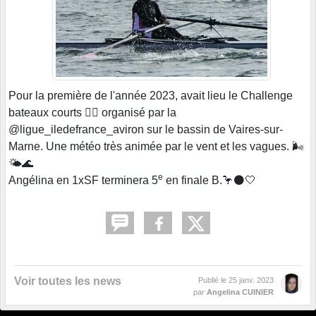
Pour la première de l'année 2023, avait lieu le Challenge
bateaux courts 🚣‍♀️ organisé par la
@ligue_iledefrance_aviron sur le bassin de Vaires-sur-
Marne. Une météo très animée par le vent et les vagues. 🌬️
🌤️🌊
e
Angélina en 1xSF terminera 5
en finale B.🦩⚫🤍
Voir toutes les news
Publié le
25 janv. 2023
par
Angelina CUINIER