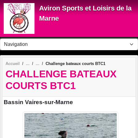
Panneau de gestion des cookies
Aviron Sports et Loisirs de la
Marne
Accueil
Challenge bateaux courts BTC1
CHALLENGE BATEAUX
COURTS BTC1
Bassin Vaires-sur-Marne