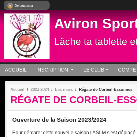
Panneau de gestion des cookies
Se connecter
Aviron Sport
Lâche ta tablette e
ACCUEIL
INSCRIPTION
LE CLUB
COMPET
Accueil
2023-2024
Les news
Régate de Corbeil-Essonnes
RÉGATE DE CORBEIL-ES
Ouverture de la Saison 2023/2024
Pour démarer cette nouvelle saison l'ASLM s'est déplac