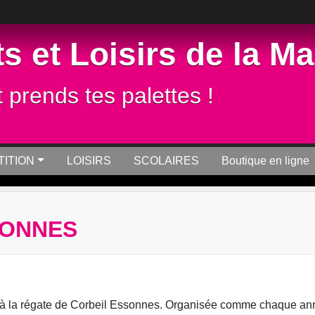
s et Loisirs de la M
t prends tes palettes !
ITION
LOISIRS
SCOLAIRES
Boutique en ligne
SONNES
é à la régate de Corbeil Essonnes. Organisée comme chaque an