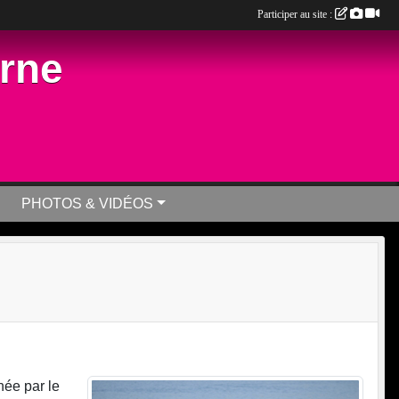
Participer au site :
arne
PHOTOS & VIDÉOS
née par le