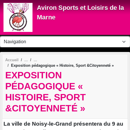
Panneau de gestion des cookies
Aviron Sports et Loisirs de la
Marne
Accueil
Exposition pédagogique « Histoire, Sport &Citoyenneté »
EXPOSITION
PÉDAGOGIQUE «
HISTOIRE, SPORT
&CITOYENNETÉ »
La ville de Noisy-le-Grand présentera du 9 au