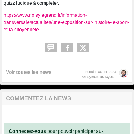
quizz ludique à compléter.
https://www.noisylegrand.fr/information-
transversale/actualites/une-exposition-sur-lhistoire-le-sport-
et-la-citoyennete
Voir toutes les news
Publié le
06 oct. 2023
par
Sylvain BOSQUET
COMMENTEZ LA NEWS
Connectez-vous
pour pouvoir participer aux