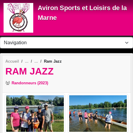
Panneau de gestion des cookies
Aviron Sports et Loisirs de la
Marne
Accueil
Ram Jazz
RAM JAZZ
Randonneurs (2023)