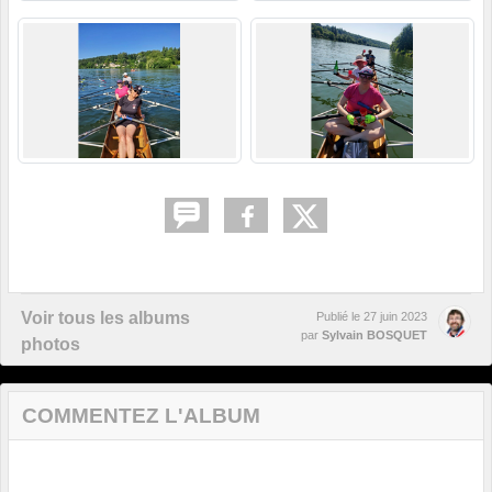
Voir tous les albums
Publié le
27 juin 2023
par
Sylvain BOSQUET
photos
COMMENTEZ L'ALBUM