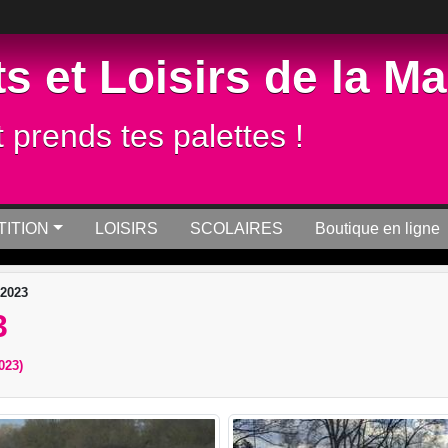
s et Loisirs de la M
t prends tes palettes !
ITION
LOISIRS
SCOLAIRES
Boutique en ligne
 2023
3
023)