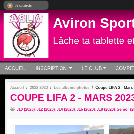
Panneau de gestion des cookies
Se connecter
Aviron Sport
Lâche ta tablette e
ACCUEIL
INSCRIPTION
LE CLUB
COMPET
Accueil
2022-2023
Les albums photos
Coupe LIFA 2 - Mars
COUPE LIFA 2 - MARS 202
J10 (2023)
J12 (2023)
J14 (2023)
J16 (2023)
J18 (2023)
Senior (2