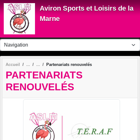
Panneau de gestion des cookies
Aviron Sports et Loisirs de la
Marne
Accueil
Partenariats renouvelés
PARTENARIATS
RENOUVELÉS