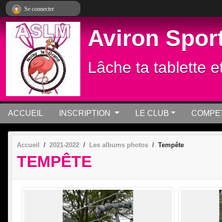
Panneau de gestion des cookies
Se connecter
Aviron Sport
Lâche ta tablette e
ACCUEIL
INSCRIPTION
LE CLUB
COMPET
Accueil
2021-2022
Les albums photos
Tempête
TEMPÊTE