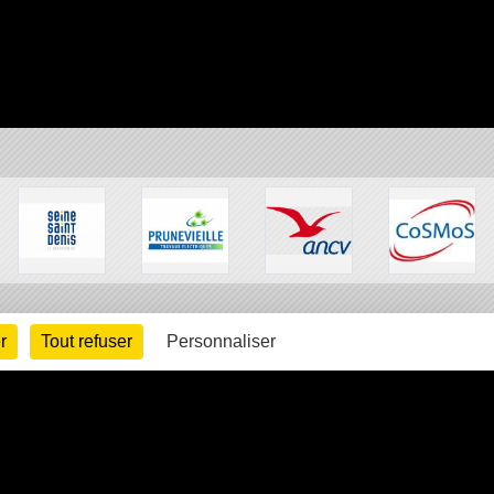
r
Tout refuser
Personnaliser
arte cookies
Gestion des cookies
s légales
Signaler un contenu inapproprié