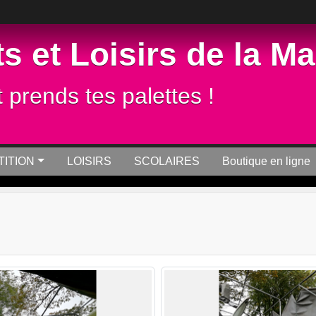
s et Loisirs de la M
t prends tes palettes !
ITION
LOISIRS
SCOLAIRES
Boutique en ligne