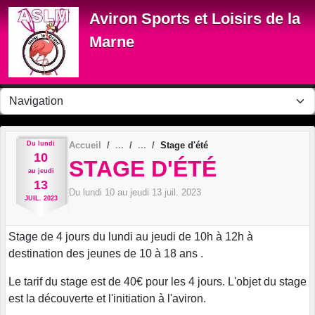
Panneau de gestion des cookies
Aviron Sports et Loisirs de la
Marne
Du
lundi
Accueil
Stage d'été
10
STAGE D'ÉTÉ
au
jeudi
13
Du
lundi
10
au
jeudi
13
juil.
2023
JUIL.
2023
Stage de 4 jours du lundi au jeudi de 10h à 12h à
destination des jeunes de 10 à 18 ans .
Le tarif du stage est de 40€ pour les 4 jours. L'objet du stage
est la découverte et l'initiation à l'aviron.