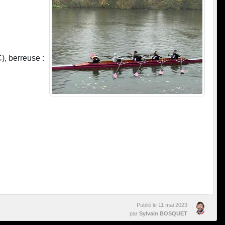
 berreuse :
Publié le
11 mai 2023
par
Sylvain BOSQUET