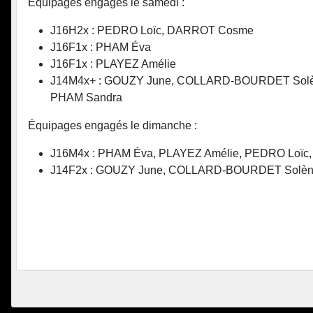
Équipages engagés le samedi :
J16H2x : PEDRO Loïc, DARROT Cosme
J16F1x : PHAM Éva
J16F1x : PLAYEZ Amélie
J14M4x+ : GOUZY June, COLLARD-BOURDET Solène
PHAM Sandra
Équipages engagés le dimanche :
J16M4x : PHAM Éva, PLAYEZ Amélie, PEDRO Loï
J14F2x : GOUZY June, COLLARD-BOURDET Solè