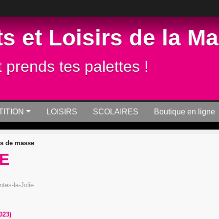
s et Loisirs de la M
t prends tes palettes !
ITION
LOISIRS
SCOLAIRES
Boutique en ligne
s de masse
E
tes-la-Jolie
023)