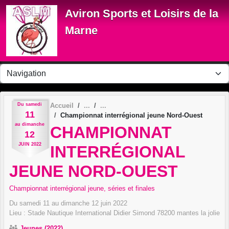
Panneau de gestion des cookies
Aviron Sports et Loisirs de la
Marne
Du
samedi
Accueil
11
Championnat interrégional jeune Nord-Ouest
au
dimanche
CHAMPIONNAT
12
JUIN
2022
INTERRÉGIONAL
JEUNE NORD-OUEST
Championnat interrégional jeune, séries et finales
Du
samedi
11
au
dimanche
12
juin
2022
Lieu :
Stade Nautique International Didier Simond
78200
mantes la jolie
Jeunes (2022)