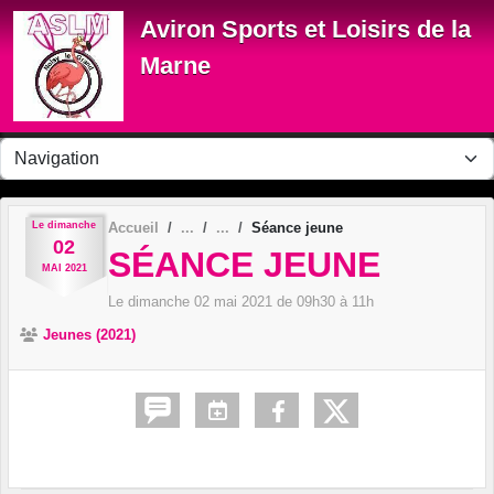
Panneau de gestion des cookies
Aviron Sports et Loisirs de la
Marne
Le
dimanche
Accueil
Séance jeune
02
SÉANCE JEUNE
MAI
2021
Le
dimanche
02
mai
2021
de 09h30 à 11h
Jeunes (2021)