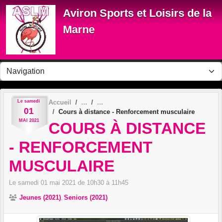
Panneau de gestion des cookies
Aviron Sports et Loisirs de la
Marne
Le
samedi
Accueil
01
Cours à distance - Renforcement musculaire
MAI
2021
COURS À DISTANCE
- RENFORCEMENT
MUSCULAIRE
Le
samedi
01
mai
2021
de 10h30 à 11h45
Jeunes (2021)
Seniors (2021)