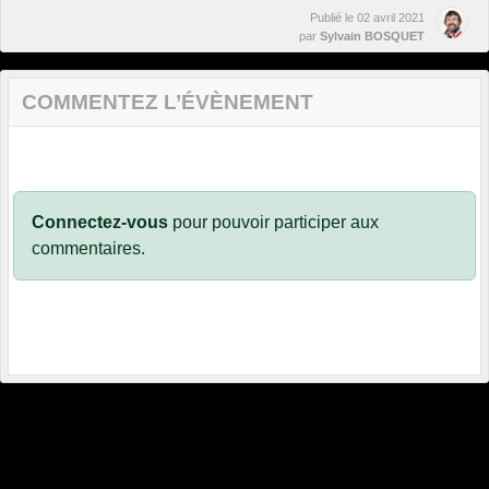
Publié le
02 avril 2021
par
Sylvain BOSQUET
COMMENTEZ L’ÉVÈNEMENT
Connectez-vous
pour pouvoir participer aux
commentaires.