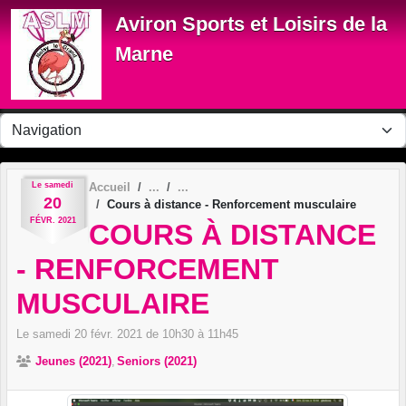
Panneau de gestion des cookies
Aviron Sports et Loisirs de la
Marne
Le
samedi
Accueil
20
Cours à distance - Renforcement musculaire
FÉVR.
2021
COURS À DISTANCE
- RENFORCEMENT
MUSCULAIRE
Le
samedi
20
févr.
2021
de 10h30 à 11h45
Jeunes (2021)
Seniors (2021)