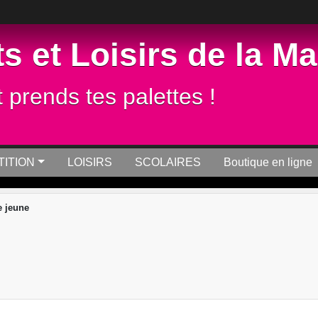
s et Loisirs de la M
t prends tes palettes !
ITION
LOISIRS
SCOLAIRES
Boutique en ligne
 jeune