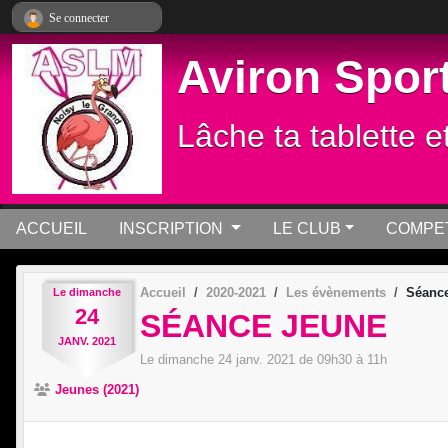
Panneau de gestion des cookies
Se connecter
Aviron Sport
Lâche ta tablette e
ACCUEIL
INSCRIPTION
LE CLUB
COMPET
Accueil
2020-2021
Les évènements
Séance
Le
dimanche
24
SÉANCE JEUNE
JANV.
2021
Le
dimanche
24
janv.
2021
de 09h30 à 11h
Jeunes (2021)