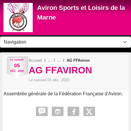
Panneau de gestion des cookies
Aviron Sports et Loisirs de la
Marne
Le
samedi
Accueil
AG FFAviron
05
AG FFAVIRON
DÉC.
2020
Le
samedi
05
déc.
2020
Assemblée générale de la Fédération Française d'Aviron.