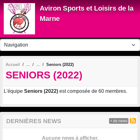
Panneau de gestion des cookies
Aviron Sports et Loisirs de la
Marne
Accueil
Seniors (2022)
SENIORS (2022)
L'équipe
Seniors (2022)
est composée de 60 membres.
DERNIÈRES NEWS
+ de news
Aucune news à afficher.